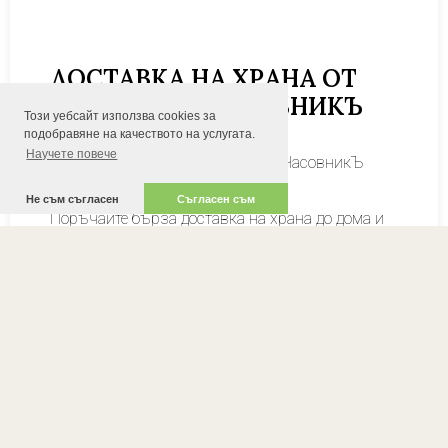
ДОСТАВКА НА ХРАНА ОТ
РЕСТОРАНТ ЧАСОВНИКЪ
Този уебсайт използва cookies за
ВАРНА
подобравяне на качеството на услугата.
Научете повече
Доставка на храна от ресторант ЧасовникЪ
Варна.
Не съм съгласен
Съгласен съм
Поръчайте бърза доставка на храна до дома и
офиса от нашите партньори Order.bg.
За поръчки:
https://order.bg/chasovnik...
Към новината