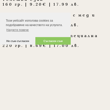
160 гр. | 9.20€ | 17.99 лв.
Запечено козе сирене с мед и
орехи
Този уебсайт използва cookies за
180 гр. | 8.69€ | 17.00 лв.
подобравяне на качеството на услугата.
Научете повече
Пилешки пръчици по специална
рецепта
Не съм съгласен
Съгласен съм
220 гр. | 8.69€ | 17.00 лв.
ПРЕДЯСТИЯ С МОРСКИ ДАРОВЕ
И РИБА
Скариди темпура
200 гр. | 11.75€ | 22.98 лв.
Скариди на тиган
200 гр. | 10.22€ | 19.99 лв.
масло, вино, копър, чесън