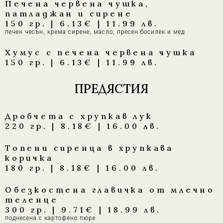
Печена червена чушка,
патладжан и сирене
150 гр. | 6.13€ | 11.99 лв.
печен чесън, крема сирене, масло, пресен босилек и мед
Хумус с печена червена чушка
150 гр. | 6.13€ | 11.99 лв.
ПРЕДЯСТИЯ
Дробчета с хрупкав лук
220 гр. | 8.18€ | 16.00 лв.
Топени сиренца в хрупкава
коричка
180 гр. | 8.18€ | 16.00 лв.
Обезкостена главичка от млечно
теленце
300 гр. | 9.71€ | 18.99 лв.
поднесена с картофено пюре