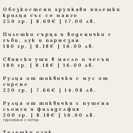
Обезкостени хрупкави пилешки
крилца със со манго
250 гр. | 8.69€ | 17.00 лв.
Пилешки сърца и воденички с
гъби, лук и пармезан
180 гр. | 8.18€ | 16.00 лв.
Свински уши в масло и чесън
180 гр. | 8.18€ | 16.00 лв.
Рулца от тиквички с мус от
сирене
220 гр. | 7.66€ | 14.98 лв.
Рулца от тиквички с пушена
сьомга и филаделфия
200 гр. | 8.18€ | 16.00 лв.
гарнирани с копър
Телешки език