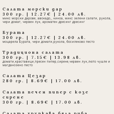
Салата морски дар
300 гр. | 12.27€ | 24.00 лв.
микс морски дарове, авокадо,, киноа, микс зелени салати, рукола,
чери домат, червен лук, ароматен дресинг дресинг
Бурата
300 гр. | 12.27€ | 24.00 лв.
моцарела Бурата, чери домати,рукола, босилеково песто
Традициона салата
300 гр. | 7.15€ | 13.98 лв.
домати,краставици,пресен пипер,сирене,червен лук,люто чушле и
магданозено песто
Салата Цезар
280 гр. | 8.69€ | 17.00 лв.
Салата печен пипер с козе
сирене
300 гр. | 8.69€ | 17.00 лв.
Салата хрупкава бяла риба